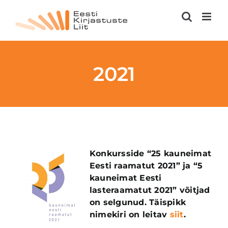
Skip
to
content
2021
Konkursside “25 kauneimat
Eesti raamatut 2021” ja “5
kauneimat Eesti
lasteraamatut 2021” võitjad
on selgunud. Täispikk
nimekiri on leitav
siit
.