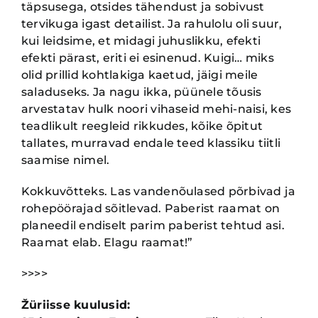
täpsusega, otsides tähendust ja sobivust
tervikuga igast detailist. Ja rahulolu
oli suur,
kui leidsime, et midagi juhuslikku, efekti
efekti pärast, eriti ei esinenud. Kuigi… miks
olid
prillid kohtlakiga kaetud, jäigi meile
saladuseks. Ja nagu ikka, püünele tõusis
arvestatav hulk noori
vihaseid mehi-naisi, kes
teadlikult reegleid rikkudes, kõike õpitut
tallates, murravad endale teed
klassiku tiitli
saamise nimel.
Kokkuvõtteks. Las vandenõulased põrbivad ja
rohepöörajad sõitlevad. Paberist raamat on
planeedil
endiselt parim paberist tehtud asi.
Raamat elab. Elagu raamat!”
>>>>
Žüriisse kuulusid: