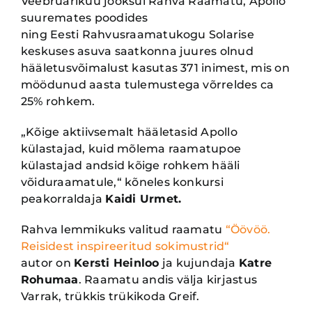
Veebruarikuu jooksul Rahva Raamatu, Apollo
suuremates poodides
ning Eesti Rahvusraamatukogu Solarise
keskuses asuva saatkonna juures olnud
hääletusvõimalust kasutas 371 inimest, mis on
möödunud aasta tulemustega võrreldes ca
25% rohkem.
„Kõige aktiivsemalt hääletasid Apollo
külastajad, kuid mõlema raamatupoe
külastajad andsid kõige rohkem hääli
võiduraamatule,“ kõneles konkursi
peakorraldaja
Kaidi Urmet.
Rahva lemmikuks valitud raamatu
“
Öövöö
.
Reisidest
inspireeritud
sokimustrid
“
autor on
Kersti Heinloo
ja kujundaja
Katre
Rohumaa
. Raamatu andis välja kirjastus
Varrak, trükkis trükikoda Greif.