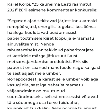
Karel Korpi, “25 kauneima Eesti raamatut
2021” žürii esimehe kommentaar konkursile:
“Segased ajad tekitavad järjest innukamaid
rohepöörajaid, energilisi tegelasi, kes õõnsa
häälega
kuulutavad puidumassist
paberitootmisele kiiret lõppu ja e-raamatu
ainuvalitsemist. Nende
rahustamiseks on tekkinud paberitootjate
etikettidele märge jätkusuutlikust
metsamajandamise
produktist. Ehk siis
paberist on saanud mahetoode nagu ka igast
teisest asjast meie ümber.
Rohepöördest ja kärast selle ümber võib aga
kasugi olla, sest iga paberist raamatu
väljaandmine
on muutunud
suursündmuseks, sellest protsessist võtavad
täie südamega osa terve toiduahel,
kirjanikust trükkalini. Selle pöörde tulemust