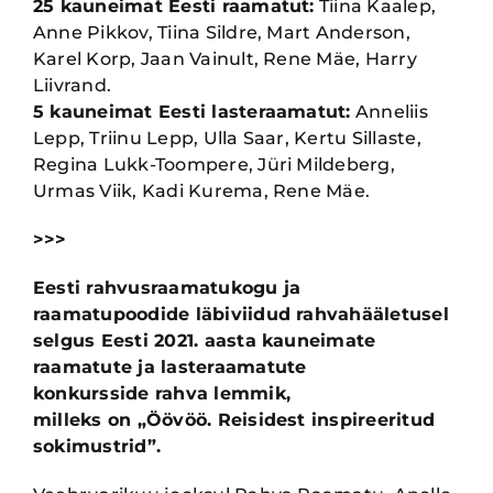
25 kauneimat Eesti raamatut:
Tiina Kaalep,
Anne Pikkov, Tiina Sildre, Mart Anderson,
Karel Korp, Jaan Vainult, Rene Mäe, Harry
Liivrand.
5 kauneimat Eesti lasteraamatut:
Anneliis
Lepp, Triinu Lepp, Ulla Saar, Kertu Sillaste,
Regina Lukk-Toompere, Jüri Mildeberg,
Urmas Viik, Kadi Kurema, Rene Mäe.
>>>
Eesti rahvusraamatukogu ja
raamatupoodide läbiviidud rahvahääletusel
selgus Eesti 2021. aasta kauneimate
raamatute ja lasteraamatute
konkursside rahva lemmik,
milleks on „Öövöö. Reisidest inspireeritud
sokimustrid”.