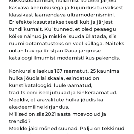
kokkusobi
tamisel, hullamist köidete järjest
kasvava keerukusega ja kujundusi turvalisest
klassikast laamen
dava ultramodernismini.
Eriefekte kasutatakse teadlikult ja järjest
tundlikumalt. Kui tunned, et oled
peaaegu
kõike näinud ja miski ei suuda üllatada, siis
ruumi ootamatusteks on veel küllaga. Näiteks
ootan huviga Kristjan Raua järgmise
kataloogi ilmumist modernistlikus pakendis.
Konkursile laekus 167 raamatut. 25 kaunima
hulka jõudis lai skaala, esindatud on
kunstikata
loogid, luuleraamatud,
traditsioonilised jutukad ja kinkeraamatud.
Meeldiv, et äravalitute hulka
jõudis ka
akadeemiline kirjandus.
Millised on siis 2021 aasta moevoolud ja
trendid?
Meelde jäid mõned suunad. Palju on tekkinud