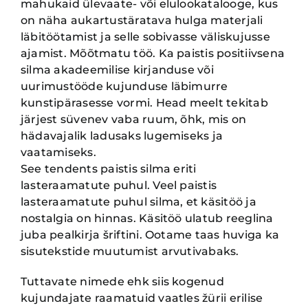
mahukaid ülevaate- või elulookatalooge, kus
on näha aukartustäratava hulga materjali
läbitöö
tamist ja selle sobivasse väliskujusse
ajamist. Mõõtmatu töö. Ka paistis positiivsena
silma aka
deemilise kirjanduse või
uurimustööde kujunduse läbimurre
kunstipärasesse vormi. Head meelt
tekitab
järjest süvenev vaba ruum, õhk, mis on
hädavajalik ladusaks lugemiseks ja
vaatamiseks.
See tendents paistis silma eriti
lasteraamatute puhul. Veel paistis
lasteraamatute puhul silma, et
käsitöö ja
nostalgia on hinnas. Käsitöö ulatub reeglina
juba pealkirja šriftini. Ootame taas huviga
ka
sisutekstide muutumist arvutivabaks.
Tuttavate nimede ehk siis kogenud
kujundajate raamatuid
vaatles žürii erilise