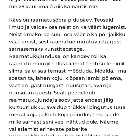
me 25 kaunima žüriis ka nautisime.
Käes on raamatusõbra pidupäev. Teoseid
ilmub ja valdav osa neist on ka väärt lugemist.
Neist
omakorda suur osa väärib ka põhjalikku
vaatlemist, sest raamatud muutuvad järjest
sarnasemaks
kunstiteostega.
Raamatukujundusel on kandev roll ka
raamatu müügile. Ilus raamat teeb sulle
riiulil
silma, sa ei saa temast mööduda. Mõelda… ma
soetan ta, lähen koju, klõpsan lambi põlema,
vaatlen igast nurgast, nuusutan, avan ja
nuusutan uuesti. Sealt peegeldub
raamatukujundaja soov
jätta endast jälg
kultuurilukku, avaldub trükkali pingutus tuua
medal koju ja köitekoja püüdlus
teha köide,
mille sarnast seni veel nähtud pole. Näeme
vallatlemist erinevate paberite