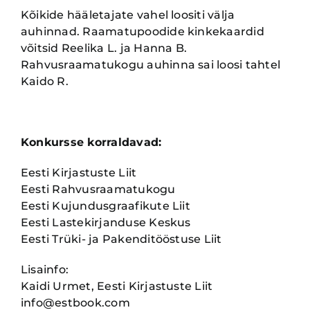
Kõikide hääletajate vahel loositi välja
auhinnad. Raamatupoodide kinkekaardid
võitsid Reelika L. ja Hanna B.
Rahvusraamatukogu auhinna sai loosi tahtel
Kaido R.
Konkursse korraldavad:
Eesti Kirjastuste Liit
Eesti Rahvusraamatukogu
Eesti Kujundusgraafikute Liit
Eesti Lastekirjanduse Keskus
Eesti Trüki- ja Pakenditööstuse Liit
Lisainfo:
Kaidi Urmet, Eesti Kirjastuste Liit
info@estbook.com